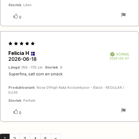
Storlek
: Liten
Rösta
röst(er)
0
upp
Recensionsbetyg:
5.0
Recensionsförfattare:
Felicia H
Recensionsdatum:
utav
Bekräftad
KÖPARE
2026-06-18
5
Köpda
2026-06-07
stjärnor
Längd
: 166 - 170 cm
Storlek
: S
Recensionstext:
Superfina, satt som en smäck
Produktvariant:
Nova 01High Raka Kostymbyxor - Black - REGULAR /
EU36
Storlek
: Perfekt
Rösta
röst(er)
0
upp
1
2
3
4
5
»