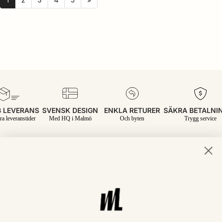
 LEVERANS
SVENSK DESIGN
ENKLA RETURER
SÄKRA BETALNI
ra leveranstider
Med HQ i Malmö
Och byten
Trygg service
Join the inner circle.
Name
Email