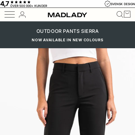
4,7
Hoppa till innehåll
SVENSK DESIGN
ÖVER 500 000+ KUNDER
Varu
Konto
Sveri
Geolocation Bu
Link
OUTDOOR PANTS SIERRA
NOW AVAILABLE IN NEW COLOURS
Hoppa till produktinformation