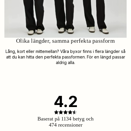
Olika längder, samma perfekta passform
Lång, kort eller mittemellan? Våra byxor finns i flera längder så
att du kan hitta den perfekta passformen. För en längd passar
aldrig alla.
4.2
Betyg:
4.2
Baserat på 1134 betyg och
utav
474 recensioner
5
stjärnor