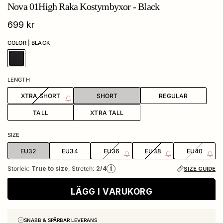
Nova 01High Raka Kostymbyxor - Black
Ordinarie pris
699 kr
COLOR | BLACK
#000000
LENGTH
XTRA SHORT
SHORT
REGULAR
TALL
XTRA TALL
SIZE
EU32
EU34
EU36
EU38
EU40
i
Storlek:
True to size
, Stretch:
2/4
SIZE GUIDE
LÄGG I VARUKORG
SNABB & SPÅRBAR LEVERANS