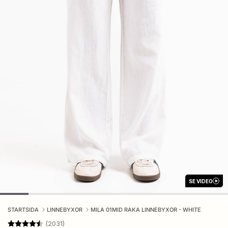
SE VIDEO
STARTSIDA
LINNEBYXOR
MILA 01MID RAKA LINNEBYXOR - WHITE
Betyg:
4.2 utav 5 stjärnor
(2031)