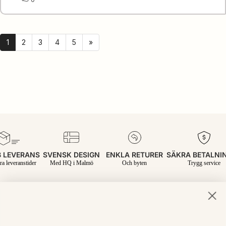
upp
1
2
3
4
5
»
 LEVERANS
SVENSK DESIGN
ENKLA RETURER
SÄKRA BETALNI
ra leveranstider
Med HQ i Malmö
Och byten
Trygg service
Join the inner circle.