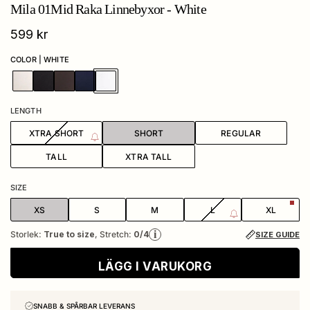
Mila 01Mid Raka Linnebyxor - White
Ordinarie pris
599 kr
COLOR | WHITE
#e6decc
#000000
#794f4f
#ffffff
LENGTH
XTRA SHORT
SHORT
REGULAR
TALL
XTRA TALL
SIZE
XS
S
M
L
XL
i
Storlek:
True to size
, Stretch:
0/4
SIZE GUIDE
LÄGG I VARUKORG
SNABB & SPÅRBAR LEVERANS