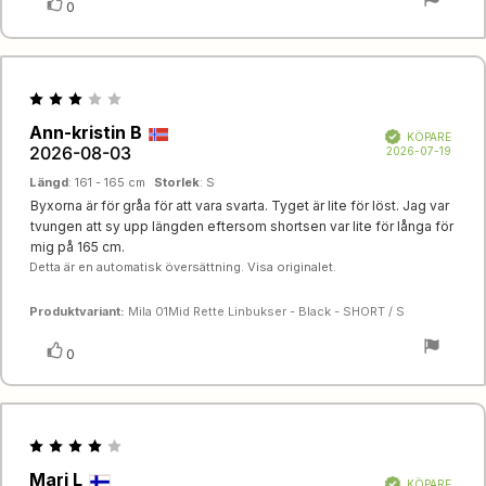
Rösta
röst(er)
0
upp
Recensionsbetyg:
3.0
Recensionsförfattare:
Ann-kristin B
Recensionsdatum:
utav
Bekräftad
KÖPARE
2026-08-03
5
Köpda
2026-07-19
stjärnor
Längd
: 161 - 165 cm
Storlek
: S
Recensionstext:
Byxorna är för gråa för att vara svarta. Tyget är lite för löst. Jag var
tvungen att sy upp längden eftersom shortsen var lite för långa för
mig på 165 cm.
Detta är en automatisk översättning. Visa originalet.
Produktvariant:
Mila 01Mid Rette Linbukser - Black - SHORT / S
Rösta
röst(er)
0
upp
Recensionsbetyg:
4.0
Recensionsförfattare:
Mari L
Recensionsdatum:
utav
Bekräftad
KÖPARE