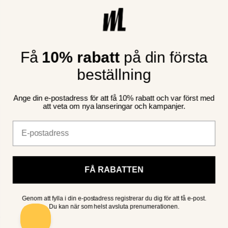
Name
Email
Få
10% rabatt
på din första
Phone
beställning
Ange din e-postadress för att få 10% rabatt och var först med
GÅ MED
att veta om nya lanseringar och kampanjer.
Terms
Jag godkänner villkoren
Email
Om MADLADY
Företagsinformation
Kundservice
FÅ RABATTEN
Genom att fylla i din e-postadress registrerar du dig för att få e-post.
TikTok
Instagram
VIRAL PÅ SOCIALA MEDIER
Du kan när som helst avsluta prenumerationen.