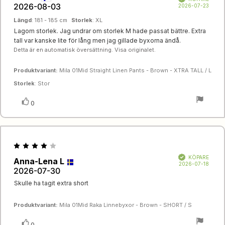
2026-08-03
5
Köpda
2026-07-23
stjärnor
Längd
: 181 - 185 cm
Storlek
: XL
Recensionstext:
Lagom storlek. Jag undrar om storlek M hade passat bättre. Extra
tall var kanske lite för lång men jag gillade byxorna ändå.
Detta är en automatisk översättning. Visa originalet.
Produktvariant:
Mila 01Mid Straight Linen Pants - Brown - XTRA TALL / L
Storlek
: Stor
Rösta
röst(er)
0
upp
Recensionsbetyg:
4.0
Bekräftad
KÖPARE
Recensionsförfattare:
Anna-Lena L
Recensionsdatum:
utav
Köpda
2026-07-18
2026-07-30
5
stjärnor
Recensionstext:
Skulle ha tagit extra short
Produktvariant:
Mila 01Mid Raka Linnebyxor - Brown - SHORT / S
Rösta
röst(er)
0