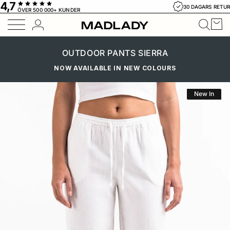
4,7
Hoppa till innehåll
30 DAGARS RETUR
SNABB LEVERANS
ÖVER 500 000+ KUNDER
Varu
Konto
Sveri
Geolocation Bu
Link
OUTDOOR PANTS SIERRA
NOW AVAILABLE IN NEW COLOURS
Hoppa till produktinformation
New In