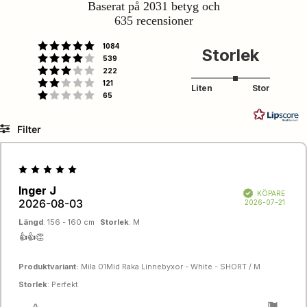
4.2
Baserat på 2031 betyg och
utav
635 recensioner
5
stjärnor
röster
Betyg: 5 utav 5 stjärnor
1084
Storlek
röster
Betyg: 4 utav 5 stjärnor
539
röster
Betyg: 3 utav 5 stjärnor
222
röster
Betyg: 2 utav 5 stjärnor
121
3.284470246734398
Liten
Stor
röster
Betyg: 1 utav 5 stjärnor
65
utav
Baserat
5
på
Filter
689
Betyg
Bilder
betyg
Recensionsbetyg:
Storlek
Längd
5.0
Recensionsförfattare:
Inger J
Recensionsdatum:
utav
Bekräftad
KÖPARE
Storlek
2026-08-03
5
Köpda
2026-07-21
stjärnor
Längd
: 156 - 160 cm
Storlek
: M
Recensionstext:
👍👍👏
Produktvariant:
Mila 01Mid Raka Linnebyxor - White - SHORT / M
Storlek
: Perfekt